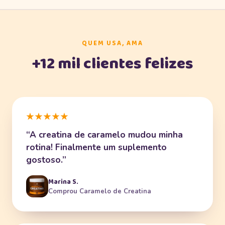
Vitamina D3 (colecalciferol), Vitamina K2 (MK-7), óleo de
coco TCM.
QUEM USA, AMA
+12 mil clientes felizes
★★★★★
“A creatina de caramelo mudou minha
rotina! Finalmente um suplemento
gostoso.”
Marina S.
Comprou Caramelo de Creatina