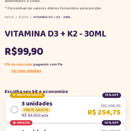
alimentares e sódio.
* Percentual de valores diários fornecidos pela porção.
INÍCIO
|
ÓLEOS
|
VITAMINA D3 + K2 - 30ML
VITAMINA D3 + K2 - 30ML
R$99,90
5% de desconto
pagando com Pix
Ver mais detalhes
Escolha seu kit e economize
★ MELHOR VALOR
15% OFF
3 unidades
R$ 299,70
R$ 254,75
FRETE GRÁTIS
R$ 84,92/cada
🔥 EM ALTA
10% OFF