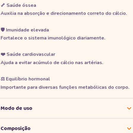
🦴 Saúde óssea
Auxilia na absorção e direcionamento correto do cálcio.
🛡️ Imunidade elevada
Fortalece o sistema imunológico diariamente.
❤️ Saúde cardiovascular
Ajuda a evitar acúmulo de cálcio nas artérias.
⚖️ Equilíbrio hormonal
Importante para diversas funções metabólicas do corpo.
Modo de uso
Pingue 1 gota por dia, diretamente na boca ou em uma
Composição
bebida.