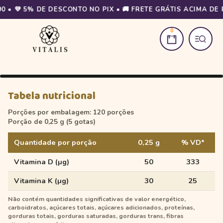
0
1
/
3
Tabela nutricional
ATÉ 15
%
Porções por embalagem: 120 porções
OFF
Porção de 0,25 g (5 gotas)
Quantidade por porção
0,25 g
% VD*
Vitamina D (µg)
50
333
Vitamina K (µg)
30
25
Não contém quantidades significativas de valor energético,
carboidratos, açúcares totais, açúcares adicionados, proteínas,
gorduras totais, gorduras saturadas, gorduras trans, fibras